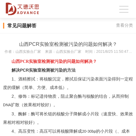
常见问题解答
查看分类
山西PCR实验室检测被污染的问题如何解决？
作者：
山西实验台厂家
来源：
山西实验台厂家
时间：
2021/8/25 11:50:47
次
山西PCR实验室检测
被污染的问题如何解决？
PCR
解决
实验室检测被污染
的方法
1
、酒精擦拭：将核酸沉淀，擦拭后保证污染表面污染得到一定程
度的缓解（简单、方便、成本低）。
2
、修饰：标记遗传物质，阻止聚合酶与核酸的结合，从而抑制
扩散（效果相对较好）。
DNA
3
、酶解：酶可将长链的核酸分子降解成小片段（速度快、效果效
果相对相对较好）。
4
、高压变性：高压可以将核酸降解成
的小片段（、成本
20-30bp