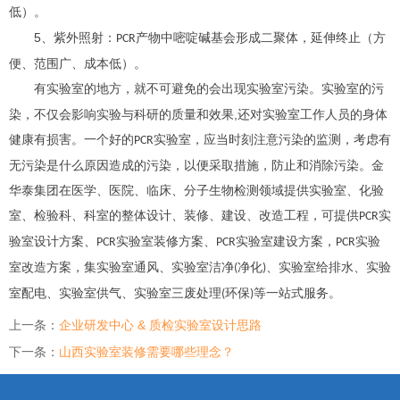
低）。
5
、紫外照射：
产物中嘧啶碱基会形成二聚体，延伸终止（方
PCR
便、范围广、成本低）。
有实验室的地方，就不可避免的会出现实验室污染。实验室的污
,
染，不仅会影响实验与科研的质量和效果
还对实验室工作人员的身体
健康有损害。一个好的
实验室，应当时刻注意污染的监测，考虑有
PCR
无污染是什么原因造成的污染，以便采取措施，防止和消除污染。金
华泰集团在医学、医院、临床、分子生物检测领域提供实验室、化验
室、检验科、科室的整体设计、装修、建设、改造工程，可提供
实
PCR
验室设计方案、
实验室装修方案、
实验室建设方案，
实验
PCR
PCR
PCR
室改造方案，集实验室通风、实验室洁净
净化
、实验室给排水、实验
(
)
室配电、实验室供气、实验室三废处理
环保
等一站式服务。
(
)
上一条：
企业研发中心 & 质检实验室设计思路
下一条：
山西实验室装修需要哪些理念？